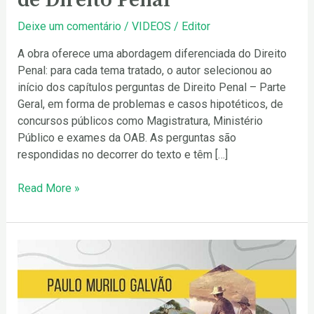
Lançamento
do
Deixe um comentário
/
VIDEOS
/
Editor
Livro
A obra oferece uma abordagem diferenciada do Direito
Aulas
Penal: para cada tema tratado, o autor selecionou ao
de
início dos capítulos perguntas de Direito Penal – Parte
Direito
Geral, em forma de problemas e casos hipotéticos, de
Penal
concursos públicos como Magistratura, Ministério
Público e exames da OAB. As perguntas são
respondidas no decorrer do texto e têm […]
Read More »
Livro
Direito
Penal
Ambiental