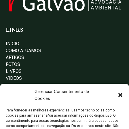
LINKS
INICIO
COMO ATUAMOS
ARTIGOS
FOTOS
LIVROS
VIDEOS
CONTATOS
Gerenciar Consentimento de
Cookies
(16) 99134-1991 (whatsapp)
pmgg@terra.com.br
Para fornecer as melhores experiências, usamos tecnologias como
cookies para armazenar e/ou acessar informações do dispositivo. O
consentimento para essas tecnologias nos permitirá processar dados
RUA ABRÃO BOIANIN, Nº 255,
como comportamento de navegação ou IDs exclusivos neste site. Não