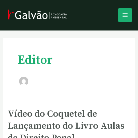
Ir
MAI
para
o
MEN
conteúdo
Editor
Vídeo do Coquetel de
Vídeo
do
Lançamento do Livro Aulas
Coquetel
de
de Direito Penal